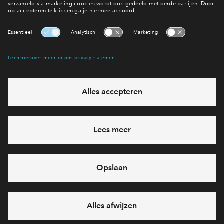
Meer weten?
Lees het laatste nieuws
Interesse? Meld je dan snel aan
Hiermee blijf je op de hoogte van het belangrijkste nieuws en
eventuele projecten
Ja, ik wil mij aanmelden
Heb je een vraag en wil je direct antwoord? Bel ons op
088 -
712 26 80
6 dagen per week beschikbaar (behalve tijdens
feestdagen)
vandaag van
09:00 - 18:00 uur
via chat en telefoon