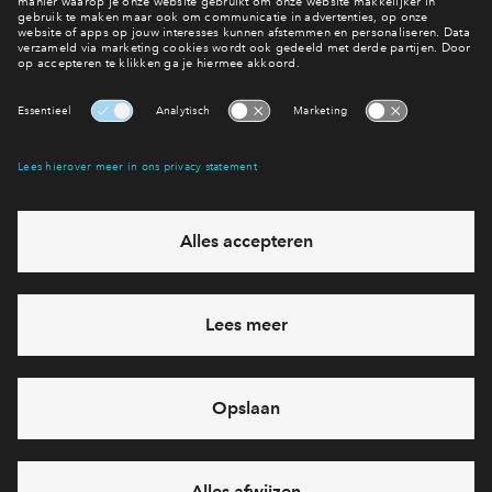
Interesse? Meld je dan snel aan
Hiermee blijf je op de hoogte van het belangrijkste nieuws en
eventuele projecten
Ja, ik wil mij aanmelden
Heb je een vraag en wil je direct antwoord? Bel ons op
088 -
712 26 80
6 dagen per week beschikbaar (behalve tijdens
feestdagen)
vandaag gesloten, vrijdag zijn we vanaf
09:00 uur weer
bereikbaar