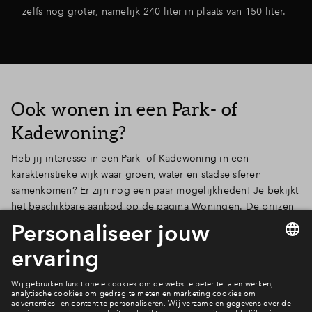
zelfs nog groter, namelijk 240 liter in plaats van 150 liter.
Ook wonen in een Park- of
Kadewoning?
Heb jij interesse in een Park- of Kadewoning in een
karakteristieke wijk waar groen, water en stadse sferen
samenkomen? Er zijn nog een paar mogelijkheden! Je bekijkt
het beschikbare aanbod op de pagina Woningen. De prijzen
die daar staan vermeld, zijn inclusief de kosten voor het reeds
gekozen meerwerk. Het is nog wel mogelijk om een keuze te
maken voor tegelwerk en sanitair en bijvoorbeeld extra
stopcontacten, loze leidingen en een laadpunt voor de auto.
Bekijk het actuele aanbod