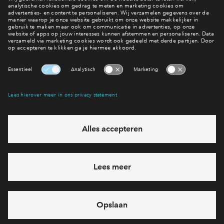
Inloggen
Bekijk het woningaanbod
Interesse? Meld je dan snel aan
Hiermee blijf je op de hoogte van het belangrijkste nieuws en
eventuele projecten
Ja, ik wil mij aanmelden
Heb je een vraag en wil je direct antwoord? Bel ons op
088 -
712 26 80
6 dagen per week beschikbaar (behalve tijdens
feestdagen)