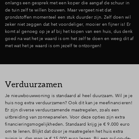
onlangs een gesprek met een koper die aangaf de schuur in
de tuin zelf te willen bouwen. Maar vergeet niet dat
grondstoffen momenteel een stuk duurder zijn. Zelf doen wil
zeker niet zeggen dat het voordeliger, mooier en fijner is! Er
komt al genoeg op je af bij het kopen van een huis, dus denk
goed na wat het je waard is om het zelf te doen en weeg dit af
met wat het je waard is om jezelf te ontzorgen!
Verduurzamen
Je nieuwbouwwoning is standaard al heel duurzaam. Wil je je
huis nog extra verduurzamen? Ook dit kan je meefinancieren!
Er zijn diverse verduurzamende maatregelen, zoals een
uitbreiding van zonnepanelen. Voor deze opties zijn extra
financieringsmogelijkheden. Standaard krijg je € 9.000 euro
om te lenen. Blijkt dat door je maatregelen het huis extra
zuinig is, dan mag je € 15.000 euro lenen. Bij een nul-op-de-