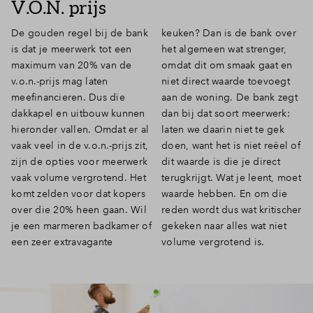
V.O.N. prijs
De gouden regel bij de bank
keuken? Dan is de bank over
is dat je meerwerk tot een
het algemeen wat strenger,
maximum van 20% van de
omdat dit om smaak gaat en
v.o.n.-prijs mag laten
niet direct waarde toevoegt
meefinancieren. Dus die
aan de woning. De bank zegt
dakkapel en uitbouw kunnen
dan bij dat soort meerwerk:
hieronder vallen. Omdat er al
laten we daarin niet te gek
vaak veel in de v.o.n.-prijs zit,
doen, want het is niet reëel of
zijn de opties voor meerwerk
dit waarde is die je direct
vaak volume vergrotend. Het
terugkrijgt. Wat je leent, moet
komt zelden voor dat kopers
waarde hebben. En om die
over die 20% heen gaan. Wil
reden wordt dus wat kritischer
je een marmeren badkamer of
gekeken naar alles wat niet
een zeer extravagante
volume vergrotend is.